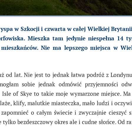
 wyspa w Szkocji i czwarta w całej Wielkiej Bryta
torfowiska. Mieszka tam jedynie niespełna 14 ty
 mieszkańców. Nie ma lepszego miejsca w Wielk
uż od lat. Nie jest to jednak łatwa podróż z Londynu
mogłam sobie jednak odmówić przyjemności odwi
Isle of Skye to takie moje wymarzone miejsce. Ma 
laże, klify, malutkie miasteczka, mało ludzi i oczywi
zapomnieć o całym świecie i zwyczajnie cieszyć s
nie tylko bezdeszczowy okres ale i cudne słońce. O