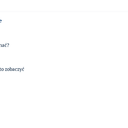
e
chać?
rto zobaczyć