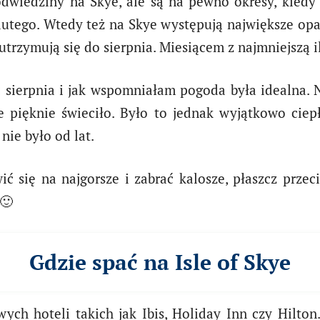
dwiedziny na Skye, ale są na pewno okresy, kied
o lutego. Wtedy też na Skye występują największe o
utrzymują się do sierpnia. Miesiącem z najmniejszą i
 sierpnia i jak wspomniałam pogoda była idealna. N
e pięknie świeciło. Było to jednak wyjątkowo ciepł
nie było od lat.
 się na najgorsze i zabrać kalosze, płaszcz przeci
 🙂
Gdzie spać na Isle of Skye
wych hoteli takich jak Ibis, Holiday Inn czy Hilto