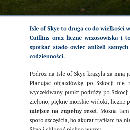
Isle of Skye to druga co do wielkości
Cuillins oraz liczne wrzosowiska i 
spotkać stado owiec aniżeli samych
codzienności.
Podróż na Isle of Skye krążyła za mną j
Planując objazdówkę po Szkocji nie 
wyczekiwany punkt podróży po Szkocji. 
zielono, piękne morskie widoki, liczne p
miejsce na zupełny reset
. Można tam 
sporo szczęścia, bo akurat trafiłam na 
Skye i chłonąć piękno wyspy.