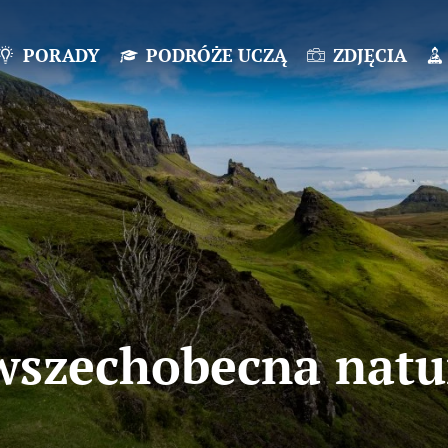
PORADY
PODRÓŻE UCZĄ
ZDJĘCIA
 wszechobecna natur