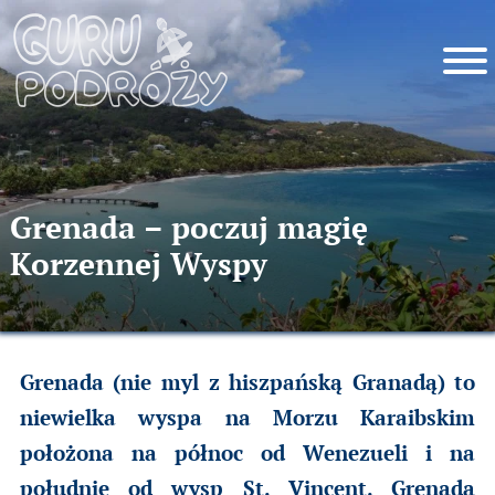
Grenada – poczuj magię
Korzennej Wyspy
Grenada (nie myl z hiszpańską Granadą) to
niewielka wyspa na Morzu Karaibskim
położona na północ od Wenezueli i na
południe od wysp St. Vincent. Grenada