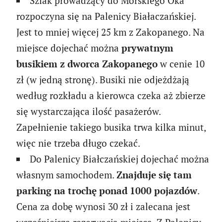
Szlak prowadzący do Morskiego Oka
rozpoczyna się na Palenicy Białaczańskiej.
Jest to mniej więcej 25 km z Zakopanego. Na
miejsce dojechać można
prywatnym
busikiem z dworca Zakopanego
w cenie 10
zł (w jedną stronę). Busiki nie odjeżdżają
według rozkładu a kierowca czeka aż zbierze
się wystarczająca ilość pasażerów.
Zapełnienie takiego busika trwa kilka minut,
więc nie trzeba długo czekać.
Do Palenicy Białczańskiej dojechać można
własnym samochodem.
Znajduje się tam
parking na trochę ponad 1000 pojazdów
.
Cena za dobę wynosi 30 zł i zalecana jest