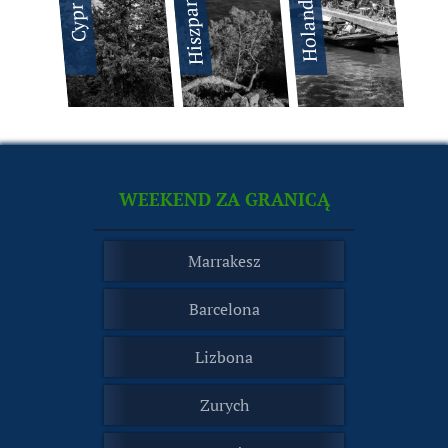
Hiszpania
Holandia
Cypr
WEEKEND ZA GRANICĄ
Marrakesz
Barcelona
Lizbona
Zurych