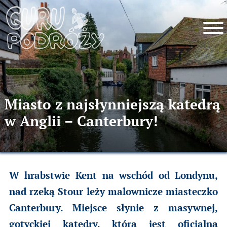
Miasto z najsłynniejszą katedrą
w Anglii – Canterbury!
W hrabstwie Kent na wschód od Londynu,
nad rzeką Stour leży malownicze miasteczko
Canterbury. Miejsce słynie z masywnej,
gotyckiej katedry, która jest oficjalną