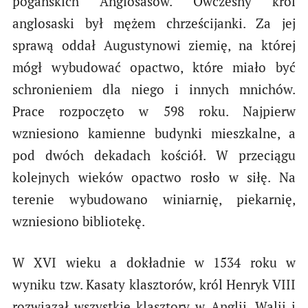
pogańskich Anglosasów. Ówczesny król
anglosaski był mężem chrześcijanki. Za jej
sprawą oddał Augustynowi ziemię, na której
mógł wybudować opactwo, które miało być
schronieniem dla niego i innych mnichów.
Prace rozpoczęto w 598 roku. Najpierw
wzniesiono kamienne budynki mieszkalne, a
pod dwóch dekadach kościół. W przeciągu
kolejnych wieków opactwo rosło w siłę. Na
terenie wybudowano winiarnię, piekarnię,
wzniesiono bibliotekę.
W XVI wieku a dokładnie w 1534 roku w
wyniku tzw. Kasaty klasztorów, król Henryk VIII
rozwiązał wszystkie klasztory w Anglii, Walii i