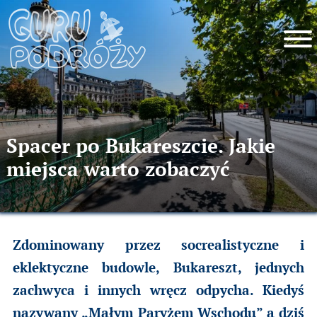
Spacer po Bukareszcie. Jakie
miejsca warto zobaczyć
Zdominowany przez socrealistyczne i
eklektyczne budowle, Bukareszt, jednych
zachwyca i innych wręcz odpycha. Kiedyś
nazywany „Małym Paryżem Wschodu” a dziś