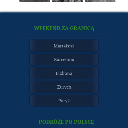
WEEKEND ZA GRANICĄ
Marrakesz
Barcelona
Lizbona
Zurych
Paryż
PODRÓŻE PO POLSCE