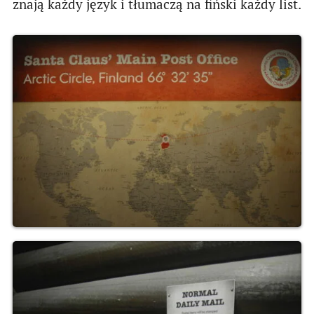
znają każdy język i tłumaczą na fiński każdy list.