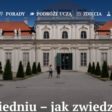
PORADY
PODRÓŻE UCZĄ
ZDJĘCIA
edniu – jak zwied