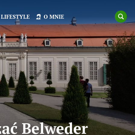
LIFESTYLE
O MNIE
zać Belweder