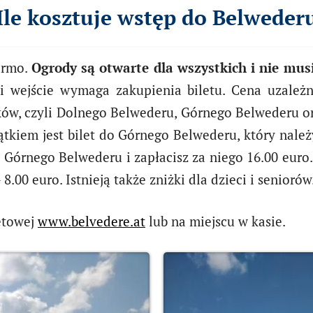
Ile kosztuje wstęp do Belweder
armo.
Ogrody są otwarte dla wszystkich i nie mus
i wejście wymaga zakupienia biletu. Cena uzależnio
ów, czyli Dolnego Belwederu, Górnego Belwederu ora
ątkiem jest bilet do Górnego Belwederu, który nale
o Górnego Belwederu i zapłacisz za niego 16.00 euro
8.00 euro. Istnieją także zniżki dla dzieci i seniorów
netowej
www.belvedere.at
lub na miejscu w kasie.