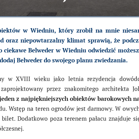
obiektów w Wiedniu, który zrobił na mnie nies
d oraz niepowtarzalny klimat sprawią, że podcza
Co ciekawe Belweder w Wiedniu odwiedzić możesz
dodaj Belweder do swojego planu zwiedzania.
 w XVIII wieku jako letnia rezydencja dowódcy 
 zaprojektowany przez znakomitego architekta J
jeden z najpiękniejszych obiektów barokowych na
u. Wstęp na teren ogrodów jest darmowy. W owych
ć bilet. Dodatkowo poza terenem pałacu znajduje s
łczesnej.