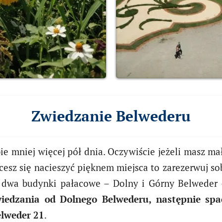
Zwiedzanie Belwederu
 mniej więcej pół dnia. Oczywiście jeżeli masz mał
hcesz się nacieszyć pięknem miejsca to zarezerwuj s
y, dwa budynki pałacowe – Dolny i Górny Belwede
iedzania od Dolnego Belwederu, następnie spa
elweder 21
.