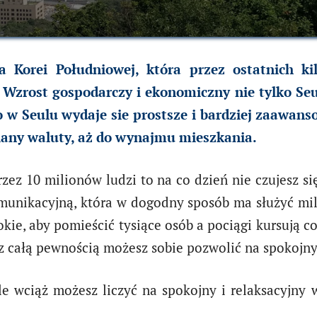
a Korei Południowej, która przez ostatnich kil
Wzrost gospodarczy i ekonomiczny nie tylko Seul
w Seulu wydaje sie prostsze i bardziej zaawans
iany waluty, aż do wynajmu mieszkania.
rzez 10 milionów ludzi to na co dzień nie czujesz s
komunikacyjną, która w dogodny sposób ma służyć m
okie, aby pomieścić tysiące osób a pociągi kursują co 
 z całą pewnością możesz sobie pozwolić na spokojny
ale wciąż możesz liczyć na spokojny i relaksacyjny