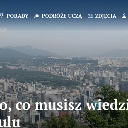
PORADY
PODRÓŻE UCZĄ
ZDJĘCIA
o, co musisz wiedz
ulu