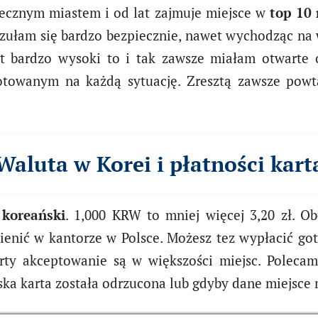
iecznym miastem i od lat zajmuje miejsce w
top 10 
zułam się bardzo bezpiecznie, nawet wychodząc na 
est bardzo wysoki to i tak zawsze miałam otwart
gotowanym na każdą sytuację. Zresztą zawsze pow
Waluta w Korei i płatności kart
koreański
. 1,000 KRW to mniej więcej 3,20 zł. O
enić w kantorze w Polsce. Możesz tez wypłacić go
karty akceptowanie są w większości miejsc. Polec
ka karta została odrzucona lub gdyby dane miejsce n