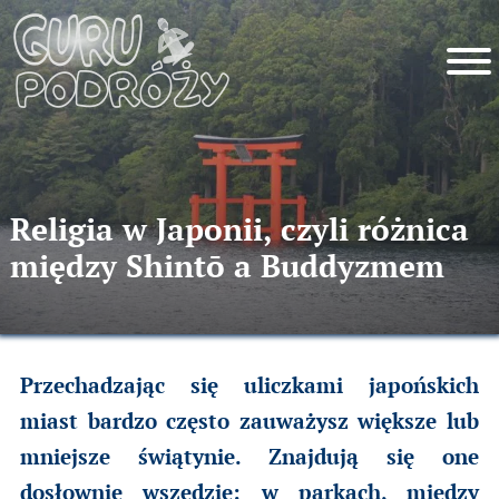
Religia w Japonii, czyli różnica
między Shintō a Buddyzmem
Przechadzając się uliczkami japońskich
miast bardzo często zauważysz większe lub
mniejsze świątynie. Znajdują się one
dosłownie wszędzie: w parkach, między