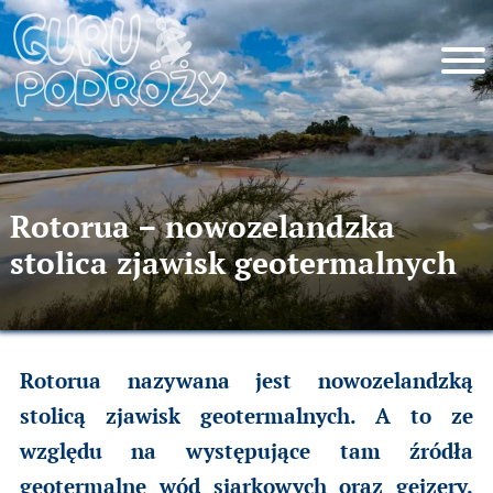
Rotorua – nowozelandzka
stolica zjawisk geotermalnych
Rotorua nazywana jest nowozelandzką
stolicą zjawisk geotermalnych. A to ze
względu na występujące tam źródła
geotermalne wód siarkowych oraz gejzery.