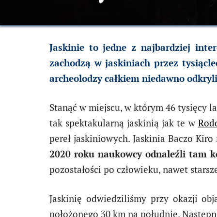
Jaskinie to jedne z najbardziej inte
zachodzą w jaskiniach przez tysiącle
archeolodzy całkiem niedawno odkryli
Stanąć w miejscu, w którym 46 tysięcy l
tak spektakularną jaskinią jak te w
Rod
pereł jaskiniowych. Jaskinia Baczo Kiro
2020 roku naukowcy odnaleźli tam ko
pozostałości po człowieku, nawet starsz
Jaskinię odwiedziliśmy przy okazji ob
położonego 30 km na południe. Następn