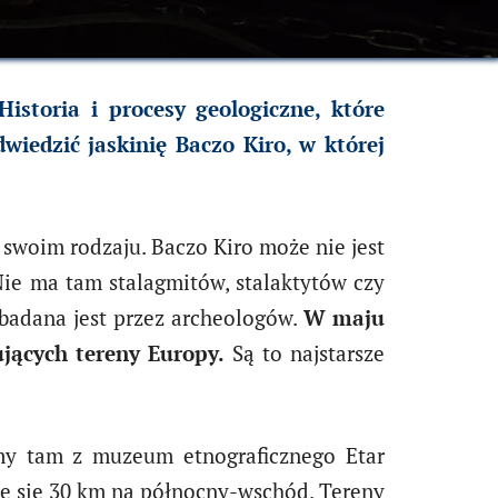
Historia i procesy geologiczne, które
wiedzić jaskinię Baczo Kiro, w której
 swoim rodzaju. Baczo Kiro może nie jest
 Nie ma tam stalagmitów, stalaktytów czy
s badana jest przez archeologów.
W maju
jących tereny Europy.
Są to najstarsze
iśmy tam z muzeum etnograficznego Etar
uje się 30 km na północny-wschód. Tereny