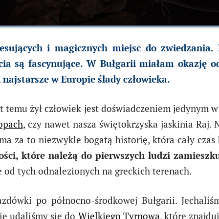
resujących i magicznych miejsc do zwiedzania. 
cia są fascynujące. W Bułgarii miałam okazję od
 najstarsze w Europie ślady człowieka.
at temu żył człowiek jest doświadczeniem jedynym w
opach
, czy nawet nasza świętokrzyska jaskinia Raj.
 ma za to niezwykle bogatą historię, która cały cza
ści, które należą do pierwszych ludzi zamieszku
e od tych odnalezionych na greckich terenach.
jazdówki po północno-środkowej Bułgarii. Jechal
ie udaliśmy się do
Wielkiego Tyrnowa
, które znajd