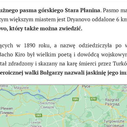
użnego pasma górskiego Stara Płanina
. Pasmo ma
ższym większym miastem jest Dryanovo oddalone 6 k
vo, który także można zwiedzić.
ających w 1890 roku, a nazwę odziedziczyła po
acho Kiro był wielkim poetą i dowódcą wojskowym,
tał zdradzony i skazany na karę śmierci przez Turkó
heroicznej walki Bułgarzy nazwali jaskinię jego i