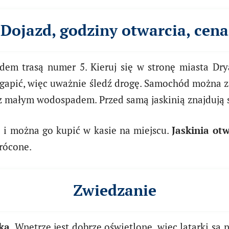
Dojazd, godziny otwarcia, cena
dem trasą numer 5. Kieruj się w stronę miasta Dr
egapić, więc uważnie śledź drogę. Samochód można z
a z małym wodospadem. Przed samą jaskinią znajdują 
.) i można go kupić w kasie na miejscu.
Jaskinia otw
rócone.
Zwiedzanie
ka
. Wnętrze jest dobrze oświetlone, więc latarki są