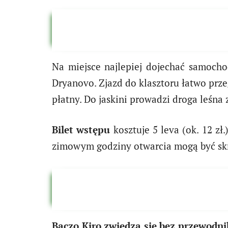
Na miejsce najlepiej dojechać samocho
Dryanovo. Zjazd do klasztoru łatwo prz
płatny. Do jaskini prowadzi droga leśn
Bilet wstępu
kosztuje 5 leva (ok. 12 zł
zimowym godziny otwarcia mogą być sk
Baczo Kiro zwiedza się bez przewodni