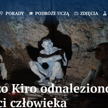
PORADY
PODRÓŻE UCZĄ
ZDJĘCIA
zo Kiro odnalezion
ci człowieka