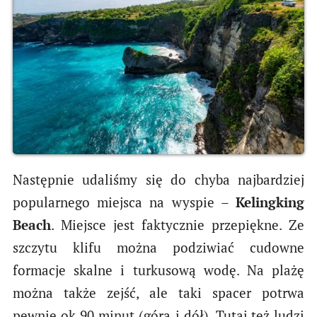
Następnie udaliśmy się do chyba najbardziej
popularnego miejsca na wyspie –
Kelingking
Beach
. Miejsce jest faktycznie przepiękne. Ze
szczytu klifu można podziwiać cudowne
formacje skalne i turkusową wodę. Na plażę
można także zejść, ale taki spacer potrwa
pewnie ok 90 minut (góra i dół). Tutaj też ludzi