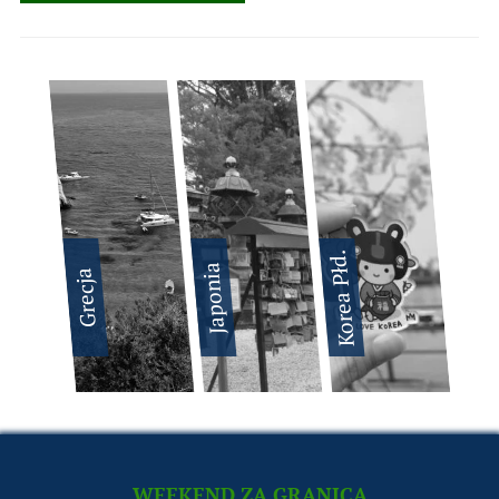
Korea Płd.
Japonia
Grecja
WEEKEND ZA GRANICĄ