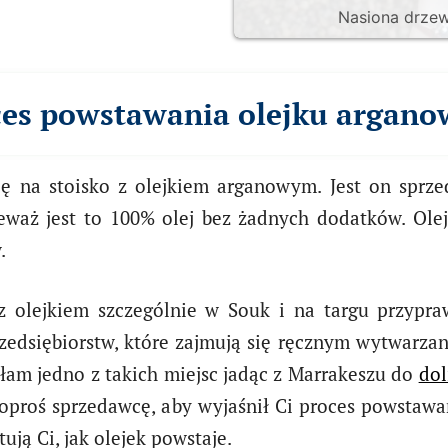
Nasiona drzew
ces powstawania olejku argano
ę na stoisko z olejkiem arganowym. Jest on sprze
ieważ jest to 100% olej bez żadnych dodatków. Ole
.
 olejkiem szczególnie w Souk i na targu przypraw.
edsiębiorstw, które zajmują się ręcznym wytwarzan
łam jedno z takich miejsc jadąc z Marrakeszu do
dol
poproś sprzedawcę, aby wyjaśnił Ci proces powstawan
ją Ci, jak olejek powstaje.