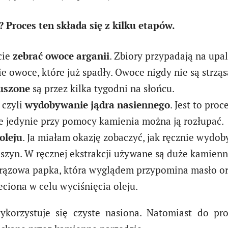
 Proces ten składa się z kilku etapów.
cie
zebrać owoce arganii
. Zbiory przypadają na upa
ie owoce, które już spadły. Owoce nigdy nie są strzą
uszone
są przez kilka tygodni na słońcu.
 czyli
wydobywanie jądra nasiennego
. Jest to pro
 że jedynie przy pomocy kamienia można ją rozłupać.
oleju
. Ja miałam okazję zobaczyć, jak ręcznie wydob
szyn. W ręcznej ekstrakcji używane są duże kamienn
t brązowa papka, która wyglądem przypomina masło o
eciona w celu wyciśnięcia oleju.
korzystuje się czyste nasiona. Natomiast do pr