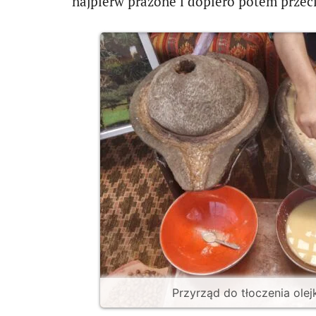
najpierw prażone i dopiero potem przec
Przyrząd do tłoczenia ole