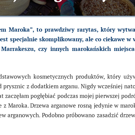
em Maroka”, to prawdziwy rarytas, który wytwa
st specjalnie skomplikowany, ale co ciekawe w 
Marrakeszu, czy innych marokańskich miejsca
dstawowych kosmetycznych produktów, który używ
d prysznic z dodatkiem arganu. Nigdy wcześniej nato
mat zaczęłam pogłębiać podczas mojej pierwszej pod
 z Maroka. Drzewa arganowe rosną jedynie w maroka
rzew arganowych. Podobno próbowano zasadzić drze