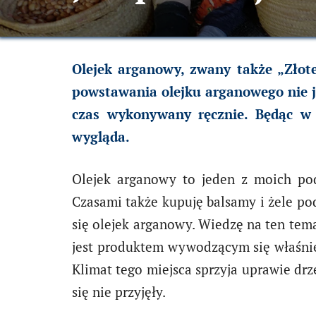
Olejek arganowy, zwany także „Złot
powstawania olejku arganowego nie je
czas wykonywany ręcznie. Będąc w 
wygląda.
Olejek arganowy to jeden z moich po
Czasami także kupuję balsamy i żele po
się olejek arganowy. Wiedzę na ten te
jest produktem wywodzącym się właśnie
Klimat tego miejsca sprzyja uprawie d
się nie przyjęły.