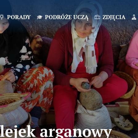
PORADY
PODRÓŻE UCZĄ
ZDJĘCIA
olejek arganowy